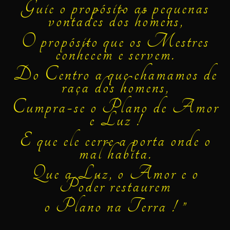
Guie o propósito as pequenas
vontades dos homens,
O propósito que os Mestres
conhecem e servem.
Do Centro a que chamamos de
raça dos homens,
Cumpra-se o Plano de Amor
e Luz !
E que ele cerre a porta onde o
mal habita.
Que a Luz, o Amor e o
Poder restaurem
o Plano na Terra ! ”