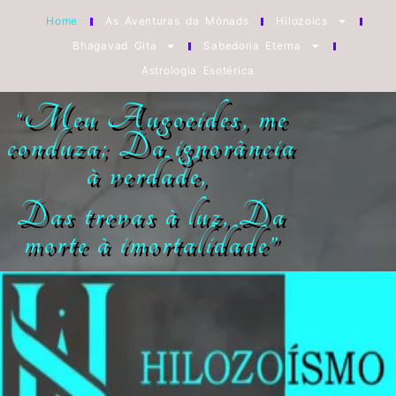
Home
As Aventuras da Mônads
Hilozoics
Bhagavad Gita
Sabedoria Eterna
Astrologia Esotérica
“
Meu Augoeides, me
conduza;
Da ignorância
à verdade,
Das trevas à luz,
Da
morte à imortalidade”