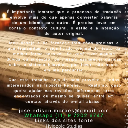
T
É importante lembrar que o processo de tradução
o
t
envolve mais do que apenas converter palavras
d
de um idioma para outro. É preciso levar em
H
T
conta o contexto cultural, o estilo e a intenção
L
do autor original.
e
L
A
Meu desejo é de fornecer traduções precisas e
c
que transmitam o significado original do texto da
m
p
melhor forma possível. Se você tiver alguma
p
dúvida ou sugestão, ou mesmo esclarecer dúvidas
d
a
sobre o sistema hilozóico, por favor, não hesite
O
em me perguntar.
t
r
c
Que este trabalho seja de bom proveito a todos
p
interessados na filosofia Perene. Reafirmo, caso
d
queira ajudar nas revisões, informe os erros
H
T
encontrados ou mesmo se quiser, entre em
L
contato através do e-mail abaixo
P
F
e
jose.edison.moraes@gmail.com
L
Whatsapp (11) 9 7202 6747
A
Links dos sites fonte
r
f
Hylozoic Studies
b