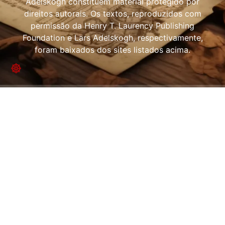
Adelskogh constituem material protegido por
direitos autorais. Os textos, reproduzidos com
permissão da Henry T. Laurency Publishing
Foundation e Lars Adelskogh, respectivamente,
foram baixados dos sites listados acima.