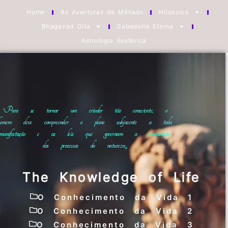
Home
As Aventuras da Mônads
Hilozoics
Bhagavad Gita
Sabedoria Eterna
Astrologia Esotérica
“Para se tornar um criador tão consciente, o
homem deve compreender o plano subjacente a toda
manifestação e as leis que governam a construção
dos processos da natureza
“
The Knowledge of Life
O Conhecimento da Vida 1
O Conhecimento da Vida 2
O Conhecimento da Vida 3