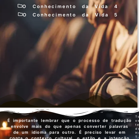
O Conhecimento da Vida 4
O Conhecimento da Vida 5
T
É importante lembrar que o processo de tradução
o
t
envolve mais do que apenas converter palavras
d
de um idioma para outro. É preciso levar em
H
T
conta o contexto cultural, o estilo e a intenção