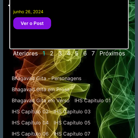
junho 26, 2024
Ver o Post
Ateriores
1
2
3
4
5
6
7
Próximos
Bhagavad Gita - Personagens
Bhagavad Gita em Prosa
Bhagavad Gita em Verso
IHS Capitulo 01
IHS Capítulo 02
IHS Capítulo 03
IHS Capítulo 04
IHS Capítulo 05
IHS Capítulo 06
IHS Capítulo 07