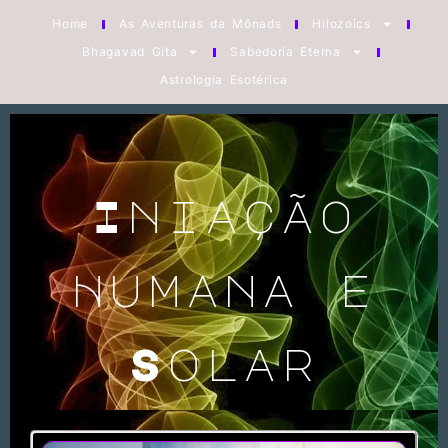
Home
As Aventuras da Mônads
Hilozoics
Bhagavad Gita
Sabedoria Eterna
Astrologia Esotérica
Iniação
Humana e
Solar