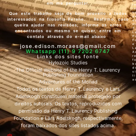
O
em me perguntar.
t
r
c
Que este trabalho seja de bom proveito a todos
p
interessados na filosofia Perene. Reafirmo, caso
d
queira ajudar nas revisões, informe os erros
H
T
encontrados ou mesmo se quiser, entre em
L
contato através do e-mail abaixo
P
F
e
jose.edison.moraes@gmail.com
L
Whatsapp (11) 9 7202 6747
A
Links dos sites fonte
r
f
Hylozoic Studies
b
d
The Official Website of the Henry T. Laurency
s
Publishing Foundation
l
a
Adventures of the Monad
Todos os textos de Henry T. Laurency e Lars
Adelskogh constituem material protegido por
direitos autorais. Os textos, reproduzidos com
permissão da Henry T. Laurency Publishing
Foundation e Lars Adelskogh, respectivamente,
foram baixados dos sites listados acima.