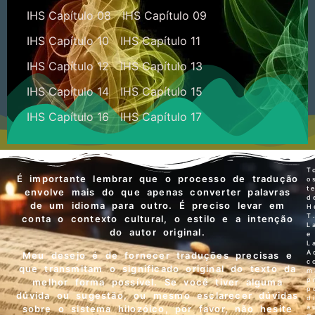
IHS Capítulo 08
IHS Capítulo 09
IHS Capítulo 10
IHS Capítulo 11
IHS Capítulo 12
IHS Capítulo 13
IHS Capítulo 14
IHS Capítulo 15
IHS Capítulo 16
IHS Capítulo 17
T
É importante lembrar que o processo de tradução
o
t
envolve mais do que apenas converter palavras
d
de um idioma para outro. É preciso levar em
H
T
conta o contexto cultural, o estilo e a intenção
L
do autor original.
e
L
A
Meu desejo é de fornecer traduções precisas e
c
que transmitam o significado original do texto da
m
p
melhor forma possível. Se você tiver alguma
p
dúvida ou sugestão, ou mesmo esclarecer dúvidas
d
a
sobre o sistema hilozóico, por favor, não hesite