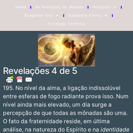
Home
As Aventuras da Mônads
Hilozoics
Bhagavad Gita
Sabedoria Eterna
Astrologia Esotérica
Revelações 4 de 5
195. No nível da alma, a ligação indissolúvel
entre esferas de fogo radiante prova isso. Num
nível ainda mais elevado, um dia surge a
percepção de que todas as mônadas são uma.
O fato da fraternidade reside, em última
análise, na natureza do Espírito e na
identidade