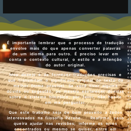
T
É importante lembrar que o processo de tradução
o
t
envolve mais do que apenas converter palavras
d
de um idioma para outro. É preciso levar em
H
T
conta o contexto cultural, o estilo e a intenção
L
do autor original.
e
L
A
Meu desejo é de fornecer traduções precisas e
c
que transmitam o significado original do texto da
m
p
melhor forma possível. Se você tiver alguma
p
dúvida ou sugestão, ou mesmo esclarecer dúvidas
d
a
sobre o sistema hilozóico, por favor, não hesite
O
em me perguntar.
t
r
c
Que este trabalho seja de bom proveito a todos
p
interessados na filosofia Perene. Reafirmo, caso
d
queira ajudar nas revisões, informe os erros
H
T
encontrados ou mesmo se quiser, entre em
L