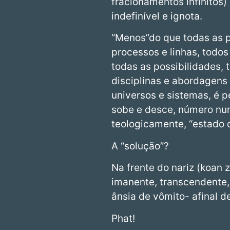
fracionamentos infinitos
indefinível e ignota.
“Menos”do que todas as p
processos e linhas, todo
todas as possibilidades, 
disciplinas e abordagens (
universos e sistemas, é pe
sobe e desce, número nunc
teologicamente, “estado d
A “solução”?
Na frente do nariz (koan z
imanente, transcendente,
ânsia de vômito- afinal d
Phat!