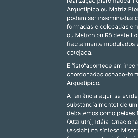
realização pleromática”) 
Arquetípica ou Matriz Ete
podem ser inseminadas co
formadas e colocadas em
ou Metron ou Rô deste Lo
fractalmente modulados e
cotejada.
E “isto”acontece em inco
coordenadas espaço-temp
Arquetípico.
A “errância”aqui, se evid
substancialmente) de um “
debatemos como peixes f
(Atziluth), Idéia-Criacio
(Assiah) na síntese Mist