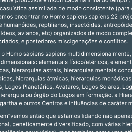
ente produzida e modificada na linha do tempo”,
 casuística assimilada de modo consistente (para 
vamos encontrar no Homo sapiens sapiens 22 proj
e humanóides, reptilianos, insectóides, antropóide
felídeos, avianos, etc) organizados de modo comple
riados, e posteriores miscigenações e conflitos.
o o Homo sapiens sapiens multidimensionalmente
idimensionais: elementais físico/etéricos, element
icas, hierarquias astrais, hierarquias mentais conc
dicas, hierarquias átmicas, hierarquias monádicas,
, Logos Planetários, Avatares, Logos Solares, Lo
arquia ou órgão do Logos em formação, a Hierar
gartha e outros Centros e influências de caráter 
em”vemos então que estamos lidando não apena
onal, geneticamente diversificado, com várias hie