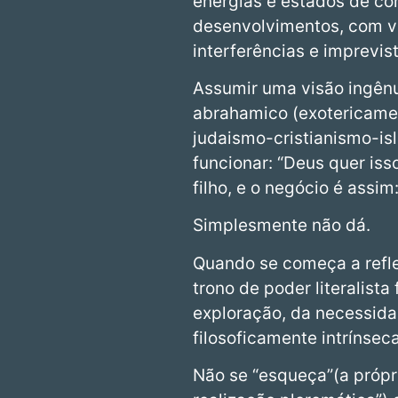
energias e estados de c
desenvolvimentos, com vár
interferências e imprevis
Assumir uma visão ingênu
abrahamico (exotericamen
judaismo-cristianismo-is
funcionar: “Deus quer iss
filho, e o negócio é assi
Simplesmente não dá.
Quando se começa a reflet
trono de poder literalist
exploração, da necessida
filosoficamente intrínse
Não se “esqueça”(a própr