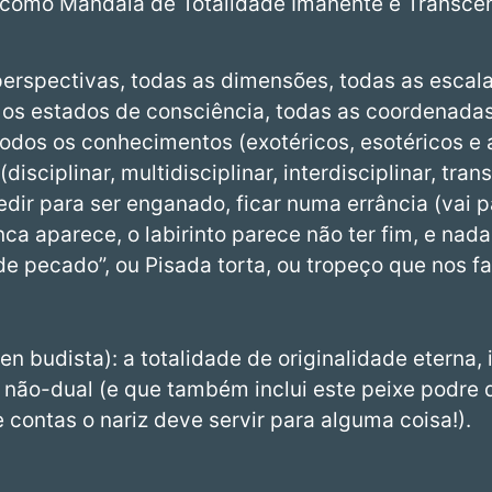
) como Mandala de Totalidade Imanente e Transce
erspectivas, todas as dimensões, todas as escalas
s os estados de consciência, todas as coordenada
todos os conhecimentos (exotéricos, esotéricos e 
disciplinar, multidisciplinar, interdisciplinar, tran
dir para ser enganado, ficar numa errância (vai pa
a aparece, o labirinto parece não ter fim, e nada 
e pecado”, ou Pisada torta, ou tropeço que nos faz
en budista): a totalidade de originalidade eterna, i
 não-dual (e que também inclui este peixe podre 
e contas o nariz deve servir para alguma coisa!).