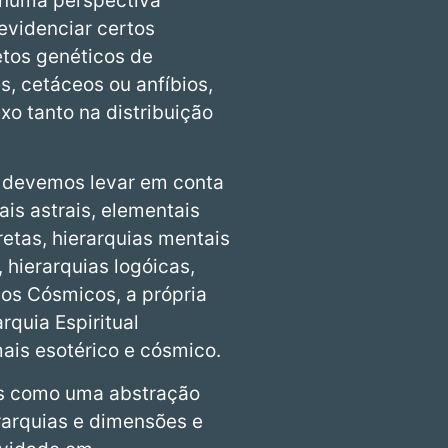
 numa perspectiva
evidenciar certos
etos genéticos de
s, cetáceos ou anfíbios,
xo tanto na distribuição
, devemos levar em conta
ais astrais, elementais
retas, hierarquias mentais
 hierarquias logóicas,
gos Cósmicos, a própria
quia Espiritual
mais esotérico e cósmico.
s como uma abstração
rarquias e dimensões e