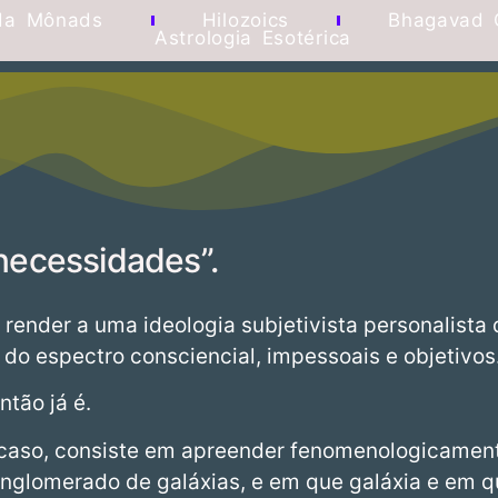
da Mônads
Hilozoics
Bhagavad 
Astrologia Esotérica
necessidades”.
 render a uma ideologia subjetivista personalista
 do espectro consciencial, impessoais e objetivos
ntão já é.
 caso, consiste em apreender fenomenologicamen
nglomerado de galáxias, e em que galáxia e em q