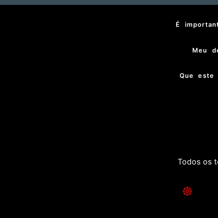
É importan
Meu de
Que este 
Todos os t