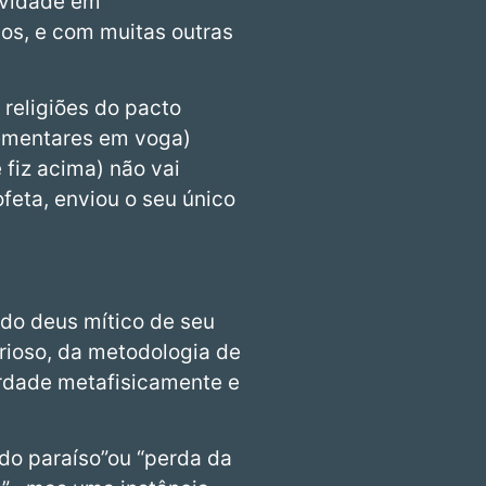
ividade em
dos, e com muitas outras
religiões do pacto
lementares em voga)
fiz acima) não vai
ofeta, enviou o seu único
 do deus mítico de seu
erioso, da metodologia de
erdade metafisicamente e
 do paraíso”ou “perda da