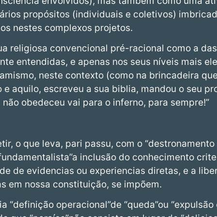
onsciência envolvidos), mas também como uma at
ios propósitos (individuais e coletivos) imbrica
tos nestes complexos projetos.
a religiosa convencional pré-racional como a das 
te entendidas, e apenas nos seus níveis mais e
lamismo, neste contexto (como na brincadeira que 
o e aquilo, escreveu a sua biblia, mandou o seu pr
m: não obedeceu vai para o inferno, para sempre!”
ir, o que leva, pari passu, com o “destronamento
a fundamentalista”a inclusão do conhecimento crit
de de evidencias ou experiencias diretas, e a lib
cas em nossa constituição, se impõem.
ia “definição operacional”de “queda”ou “expulsão