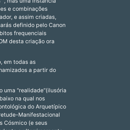
s” , mas uma instância
dades e combinações
dor, e assim criadas,
arás definido pelo Canon
itos frequenciais
OM desta criação ora
o, em todas as
amizados a partir do
o uma “realidade”(ilusória
baixo na qual nos
ntológica do Arquetípico
cretude-Manifestacional
os Cósmico (e seus