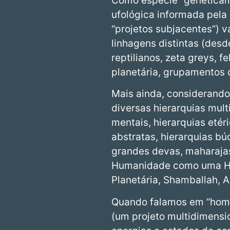
Como espécie “geneticam
ufológica informada pela
“projetos subjacentes”) 
linhagens distintas (desd
reptilianos, zeta greys, 
planetária, grupamentos c
Mais ainda, considerand
diversas hierarquias mult
mentais, hierarquias etér
abstratas, hierarquias bú
grandes devas, maharajas
Humanidade como uma Hier
Planetária, Shamballah, A
Quando falamos em “hom
(um projeto multidimensi