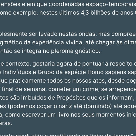
mensões e em que coordenadas espaço-temporais 
mo exemplo, nestes últimos 4,3 bilhões de anos
mplesmente ser levado nestas ondas, mas compree
agmático da experiência vivida, até chegar às di
ntão se integra no pleroma gnóstico.
e contexto, gostaria agora de pontuar a respeito 
dos Indivíduos e Grupo da espécie Homo sapiens s
e praticamente todos os nossos atos, desde coça
o final de semana, cometer um crime, se arrepende
 atos são imbuídos de Propósitos que os informam
es (podemos coçar o nariz até dormindo) até aqu
sa, como escrever um livro nos seus momentos inic
aras.