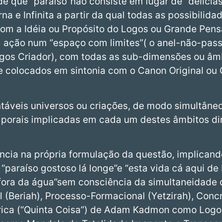
de que “paraíso”não consiste em lugar de “delicia
rna e Infinita a partir da qual todas as possibili
m a Idéia ou Propósito do Logos ou Grande Pensa
 ação num “espaço com limites”( o anel-não-pass
gos Criador), com todas as sub-dimensões ou âmb
 colocados em sintonia com o Canon Original ou 
ntáveis universos ou criações, de modo simultâne
orais implicadas em cada um destes âmbitos din
encia na própria formulação da questão, implicand
paraíso gostoso lá longe”e “esta vida cá aqui de 
ora da água”sem consciência da simultaneidade o
nal (Beriah), Processo-Formacional (Yetzirah), Con
érica (“Quinta Coisa”) de Adam Kadmon como Log