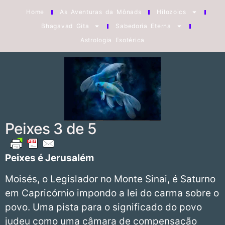
Home
As Aventuras da Mônads
Hilozoics
Bhagavad Gita
Sabedoria Eterna
Astrologia Esotérica
Peixes 3 de 5
Peixes
é Jerusalém
Moisés, o Legislador no Monte Sinai, é Saturno
em Capricórnio impondo a lei do carma sobre o
povo. Uma pista para o significado do povo
judeu como uma câmara de compensação