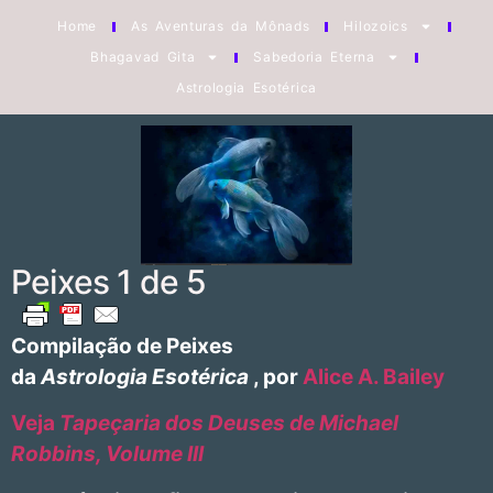
Home
As Aventuras da Mônads
Hilozoics
Bhagavad Gita
Sabedoria Eterna
Astrologia Esotérica
Peixes 1 de 5
Compilação de Peixes
da
Astrologia Esotérica
, por
Alice A. Bailey
Veja
Tapeçaria dos Deuses de Michael
Robbins, Volume III