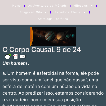
Home
As Aventuras da Mônads
Hilozoics
Bhagavad Gita
Sabedoria Eterna
Astrologia Esotérica
O Corpo Causal. 9 de 24
Um homem
.
a. Um homem é esferoidal na forma, ele pode
ser visto como um “anel que não passa”, uma
esfera de matéria com um núcleo da vida no
centro. Ao predizer isso, estamos considerando
o verdadeiro homem em sua posição