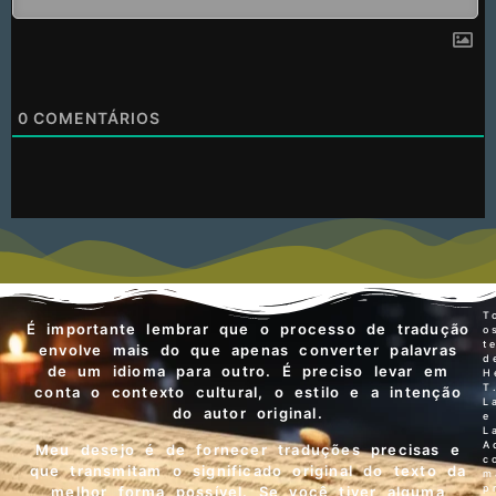
0
COMENTÁRIOS
T
É importante lembrar que o processo de tradução
o
t
envolve mais do que apenas converter palavras
d
de um idioma para outro. É preciso levar em
H
T
conta o contexto cultural, o estilo e a intenção
L
do autor original.
e
L
A
Meu desejo é de fornecer traduções precisas e
c
que transmitam o significado original do texto da
m
p
melhor forma possível. Se você tiver alguma