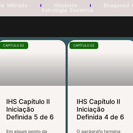
da Mônads
Hilozoics
Bhagavad 
Astrologia Esotérica
CAPÍTULO 02
CAPÍTULO 02
IHS Capítulo II
IHS Capítulo II
Iniciação
Iniciação
Definida 5 de 6
Definida 4 de 6
Em algum ponto da
O parágrafo termina