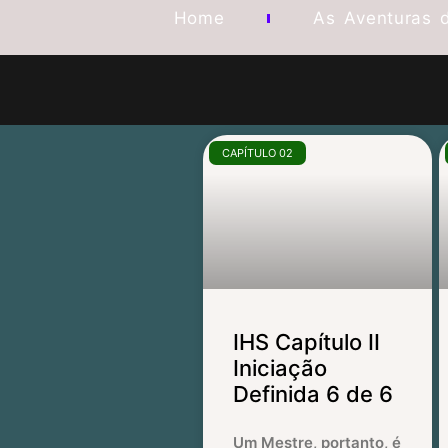
Home
As Aventuras 
CAPÍTULO 02
IHS Capítulo II
Iniciação
Definida 6 de 6
Um Mestre, portanto, é