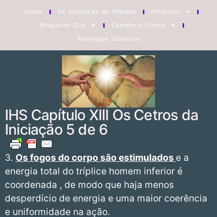
Home
As Aventuras da Mônads
Hilozoics
Bhagavad Gita
Sabedoria Eterna
Astrologia Esotérica
IHS Capítulo XIII Os Cetros da
Iniciação 5 de 6
3.
Os fogos do corpo são estimulados
e a
energia total do tríplice homem inferior é
coordenada , de modo que haja menos
desperdício de energia e uma maior coerência
e uniformidade na ação.