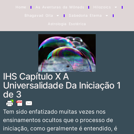
Home
As Aventuras da Mônads
Hilozoics
Bhagavad Gita
Sabedoria Eterna
Astrologia Esotérica
IHS Capítulo X A
Universalidade Da Iniciação 1
de 3
Tem sido enfatizado muitas vezes nos
ensinamentos ocultos que o processo de
iniciação, como geralmente é entendido, é