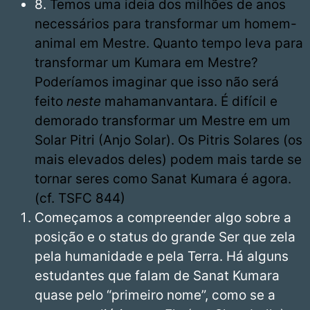
8.
Temos uma ideia dos milhões de anos
necessários para transformar um homem-
animal em Mestre. Quanto tempo leva para
transformar um Kumara em Mestre?
Poderíamos imaginar que isso não será
feito
neste
mahamanvantara. É difícil e
demorado transformar um Mestre em um
Solar Pitri (Anjo Solar). Os Pitris Solares (os
mais elevados deles) podem mais tarde se
tornar seres como Sanat Kumara é agora.
(cf. TSFC 844)
Começamos a compreender algo sobre a
posição e o status do grande Ser que zela
pela humanidade e pela Terra. Há alguns
estudantes que falam de Sanat Kumara
quase pelo “primeiro nome”, como se a