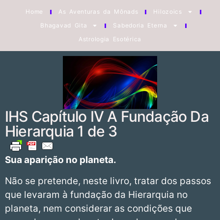
Home
As Aventuras da Mônads
Hilozoics
Bhagavad Gita
Sabedoria Eterna
Astrologia Esotérica
IHS Capítulo IV A Fundação Da
Hierarquia 1 de 3
Sua aparição no planeta.
Não se pretende, neste livro, tratar dos passos
que levaram à fundação da Hierarquia no
planeta, nem considerar as condições que