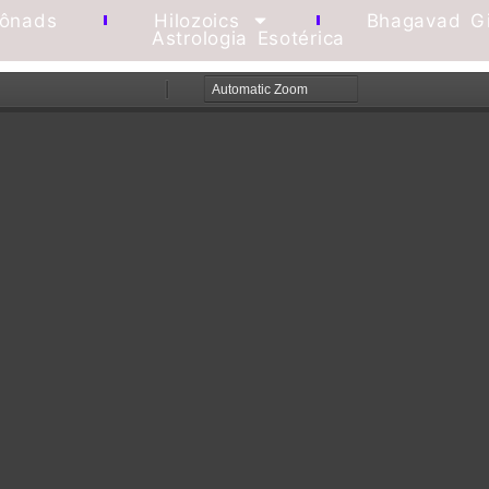
Mônads
Hilozoics
Bhagavad Gi
Astrologia Esotérica