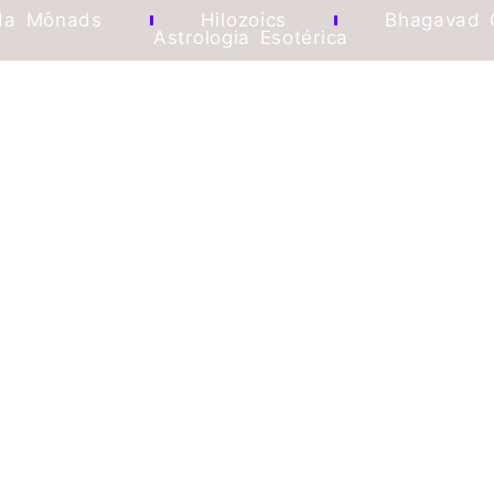
da Mônads
Hilozoics
Bhagavad 
Astrologia Esotérica