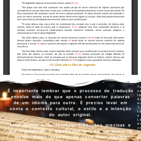
T
É importante lembrar que o processo de tradução
o
t
envolve mais do que apenas converter palavras
d
de um idioma para outro. É preciso levar em
H
T
conta o contexto cultural, o estilo e a intenção
L
do autor original.
e
L
A
Meu desejo é de fornecer traduções precisas e
c
que transmitam o significado original do texto da
m
p
melhor forma possível. Se você tiver alguma
p