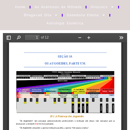
Home
As Aventuras da Mônads
Hilozoics
Bhagavad Gita
Sabedoria Eterna
Astrologia Esotérica