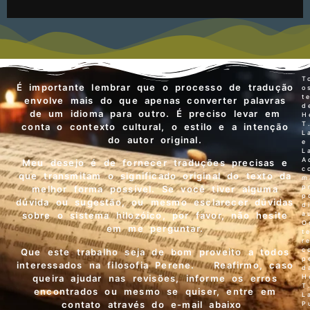
T
É importante lembrar que o processo de tradução
o
t
envolve mais do que apenas converter palavras
d
de um idioma para outro. É preciso levar em
H
T
conta o contexto cultural, o estilo e a intenção
L
do autor original.
e
L
A
Meu desejo é de fornecer traduções precisas e
c
que transmitam o significado original do texto da
m
p
melhor forma possível. Se você tiver alguma
p
dúvida ou sugestão, ou mesmo esclarecer dúvidas
d
a
sobre o sistema hilozóico, por favor, não hesite
O
em me perguntar.
t
r
c
Que este trabalho seja de bom proveito a todos
p
interessados na filosofia Perene. Reafirmo, caso
d
queira ajudar nas revisões, informe os erros
H
T
encontrados ou mesmo se quiser, entre em
L
contato através do e-mail abaixo
P