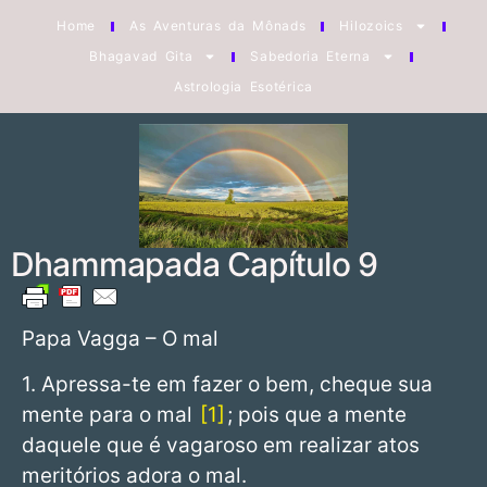
Home
As Aventuras da Mônads
Hilozoics
Bhagavad Gita
Sabedoria Eterna
Astrologia Esotérica
Dhammapada Capítulo 9
Papa Vagga – O mal
1. Apressa-te em fazer o bem, cheque sua
mente para o mal
1
; pois que a mente
daquele que é vagaroso em realizar atos
meritórios adora o mal.