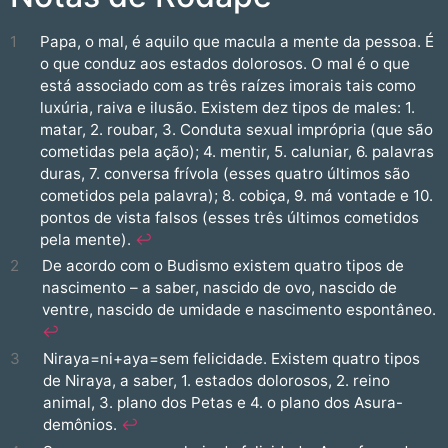
1
Papa, o mal, é aquilo que macula a mente da pessoa. É
o que conduz aos estados dolorosos. O mal é o que
está associado com as três raízes imorais tais como
luxúria, raiva e ilusão. Existem dez tipos de males: 1.
matar, 2. roubar, 3. Conduta sexual imprópria (que são
cometidas pela ação); 4. mentir, 5. caluniar, 6. palavras
duras, 7. conversa frívola (esses quatro últimos são
cometidos pela palavra); 8. cobiça, 9. má vontade e 10.
pontos de vista falsos (esses três últimos cometidos
pela mente).
↩︎
2
De acordo com o Budismo existem quatro tipos de
nascimento – a saber, nascido de ovo, nascido de
ventre, nascido de umidade e nascimento espontâneo.
↩︎
3
Niraya=ni+aya=sem felicidade. Existem quatro tipos
de Niraya, a saber, 1. estados dolorosos, 2. reino
animal, 3. plano dos Petas e 4. o plano dos Asura-
demônios.
↩︎