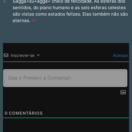
4
Sagga=su+agga= cheio de felicidade. As esferas dos
sentidos, do plano humano e as seis esferas celestes
são vistas como estados felizes. Elas também não são
eternas.
↩︎
Inscrever-se
Acessar
0
COMENTÁRIOS