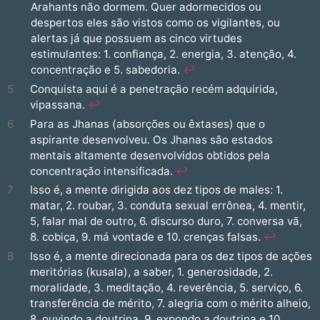
Arahants não dormem. Quer adormecidos ou
despertos eles são vistos como os vigilantes, ou
alertas já que possuem as cinco virtudes
estimulantes: 1. confiança, 2. energia, 3. atenção, 4.
concentração e 5. sabedoria.
↩︎
5
Conquista aqui é a penetração recém adquirida,
vipassana.
↩︎
6
Para as Jhanas (absorções ou êxtases) que o
aspirante desenvolveu. Os Jhanas são estados
mentais altamente desenvolvidos obtidos pela
concentração intensificada.
↩︎
7
Isso é, a mente dirigida aos dez tipos de males: 1.
matar, 2. roubar, 3. conduta sexual errônea, 4. mentir,
5, falar mal de outro, 6. discurso duro, 7. conversa vã,
8. cobiça, 9. má vontade e 10. crenças falsas.
↩︎
8
Isso é, a mente direcionada para os dez tipos de ações
meritórias (kusala), a saber, 1. generosidade, 2.
moralidade, 3. meditação, 4. reverência, 5. serviço, 6.
transferência de mérito, 7. alegria com o mérito alheio,
8. ouvindo a doutrina, 9. expondo a doutrina e 10.