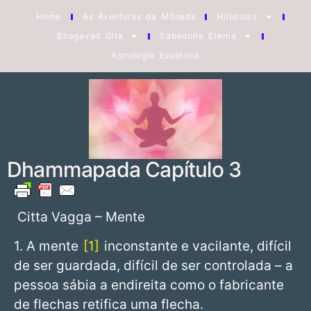
Home
As Aventuras da Mônads
Hilozoics
Bhagavad Gita
Sabedoria Eterna
Astrologia Esotérica
Dhammapada Capítulo 3
Citta Vagga – Mente
1. A mente
1
inconstante e vacilante, difícil
de ser guardada, difícil de ser controlada – a
pessoa sábia a endireita como o fabricante
de flechas retifica uma flecha.