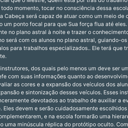
ncial que o Mestre, Quem está por trás do trabalh
 a todo momento, tocar no consciência dessa esco
sta Cabeça será capaz de atuar como um meio de 
 um ponto focal para que Sua força flua até eles.
e no plano astral à noite e trazer o conhecimento 
lho será com os alunos no plano astral, guiando-o
los para trabalhos especializados.. Ele terá que 
te.
 instrutores, dos quais pelo menos um deve ser u
hefe com suas informações quanto ao desenvolvime
valiar as cores e a expansão dos veículos dos alu
xpansão e sintonização desses veículos. Esses in
nceramente devotados ao trabalho de auxiliar a e
e. Eles devem e serão cuidadosamente escolhidos
mplementarem, e na escola formarão uma hierarq
co uma minúscula réplica do protótipo oculto. Co