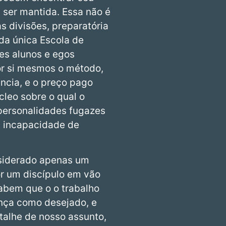
 ser mantida. Essa não é
s divisões, preparatória
da única Escola de
es alunos e egos
or si mesmos o método,
ência, e o preço pago
cleo sobre o qual o
 personalidades fugazes
 a incapacidade de
nsiderado apenas um
or um discípulo em vão
sabem que o o trabalho
ança como desejado, e
talhe de nosso assunto,