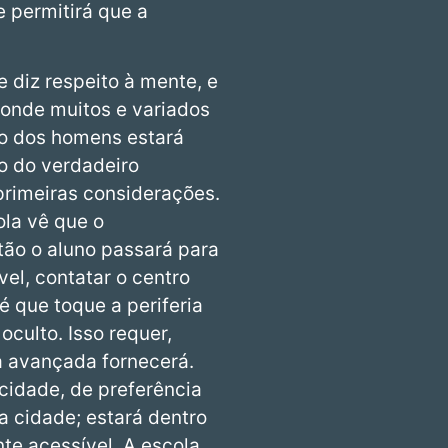
 permitirá que a
 diz respeito à mente, e
 onde muitos e variados
o dos homens estará
ão do verdadeiro
primeiras considerações.
ola vê que o
tão o aluno passará para
el, contatar o centro
 que toque a periferia
culto. Isso requer,
a avançada fornecerá.
 cidade, de preferência
 cidade; estará dentro
te acessível. A escola