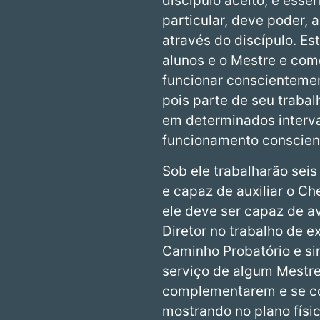
discípulo aceito; é esse
particular, deve poder,
através do discípulo. E
alunos e o Mestre e como
funcionar conscientement
pois parte de seu traba
em determinados interva
funcionamento conscien
Sob ele trabalharão seis
e capaz de auxiliar o C
ele deve ser capaz de a
Diretor no trabalho de e
Caminho Probatório e si
serviço de algum Mestr
complementarem e se co
mostrando no plano físi