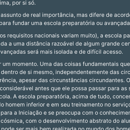
a, por si só.
m assunto de real importância, mas difere de aco
para fundar uma escola preparatória ou avançada
s requisitos nacionais variam muito), a escola pa
uada a uma distância razoável de algum grande ce
avançadas será mais isolada e de difícil acesso.
r um momento. Uma das coisas fundamentais que
o dentro de si mesmo, independentemente das cir
rência, apesar das circunstâncias circundantes. 
onsiderável antes que ele possa passar para as 
cola. A escola preparatória, acima de tudo, conce
lo homem inferior e em seu treinamento no serviç
 para a Iniciação e se preocupa com o conhecimen
cósmica, com o desenvolvimento abstrato do alu
a pode ser mais bem realizada no mundo dos home