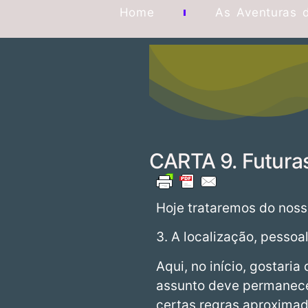
Home
As Aventuras 
CARTA 9. Futuras
Hoje trataremos do nosso
3. A localização, pessoa
Aqui, no início, gostari
assunto deve permanece
certas regras aproxima