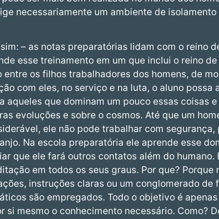
xige necessariamente um ambiente de isolamento 
im: – as notas preparatórias lidam com o reino de
de esse treinamento em um que inclui o reino de D
do entre os filhos trabalhadores dos homens, de m
ão com eles, no serviço e na luta, o aluno possa 
ra aqueles que dominam um pouco essas coisas e 
ras evoluções e sobre o cosmos. Até que um home
derável, ele não pode trabalhar com segurança, 
anjo. Na escola preparatória ele aprende esse dom
ar que ele fará outros contatos além do humano.
ditação em todos os seus graus. Por que? Porque 
ações, instruções claras ou um conglomerado de 
dáticos são empregados. Todo o objetivo é apenas
or si mesmo o conhecimento necessário. Como? D