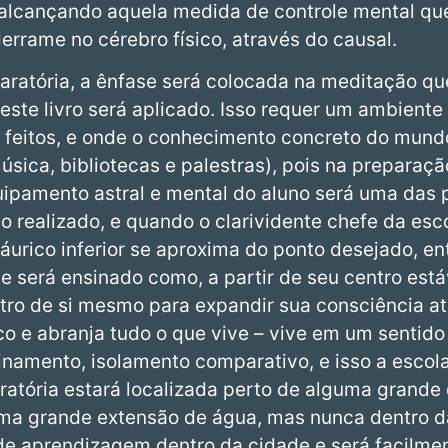
alcançando aquela medida de controle mental que
errame no cérebro físico, através do causal.
aratória, a ênfase será colocada na meditação que
este livro será aplicado. Isso requer um ambiente
 feitos, e onde o conhecimento concreto do mund
úsica, bibliotecas e palestras), pois na preparaç
uipamento astral e mental do aluno será uma das 
 realizado, e quando o clarividente chefe da esc
urico inferior se aproxima do ponto desejado, en
 será ensinado como, a partir de seu centro estáv
tro de si mesmo para expandir sua consciência até
 e abranja tudo o que vive – vive em um sentido o
einamento, isolamento comparativo, e isso a escol
ratória estará localizada perto de alguma grande
ma grande extensão de água, mas nunca dentro da
 de aprendizagem dentro da cidade e será facilmen