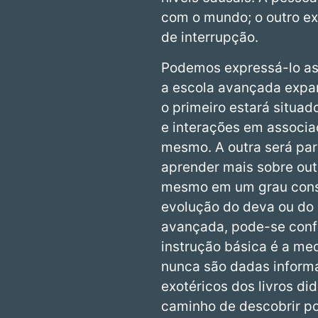
com o mundo; o outro e
de interrupção.
Podemos expressá-lo ass
a escola avançada expan
o primeiro estará situa
e interações em associaç
mesmo. A outra será pa
aprender mais sobre out
mesmo em um grau consi
evolução do deva ou do 
avançada, pode-se confi
instrução básica é a me
nunca são dadas inform
exotéricos dos livros di
caminho de descobrir p