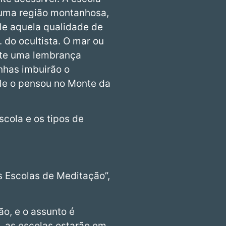
 uma região montanhosa,
ele aquela qualidade de
 do ocultista. O mar ou
nte uma lembrança
nhas imbuirão o
le o pensou no Monte da
cola e os tipos de
s Escolas de Meditação”,
o, e o assunto é
, as escolas estarão em