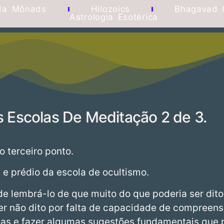
da Mônads
Hilozoics
Bhagavad 
Astrologia Esotérica
 Escolas De Meditação 2 de 3.
 terceiro ponto.
l e prédio da escola de ocultismo.
a de lembrá-lo de que muito do que poderia ser di
r não dito por falta de capacidade de compreens
das e fazer algumas sugestões fundamentais que