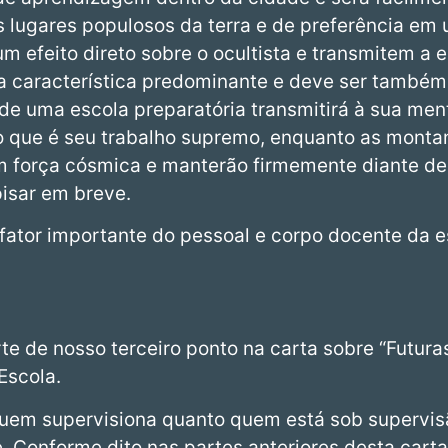
 lugares populosos da terra e de preferência em
 efeito direto sobre o ocultista e transmitem a 
ua característica predominante e deve ser também.
de uma escola preparatória transmitirá à sua me
o que é seu trabalho supremo, enquanto as monta
 força cósmica e manterão firmemente diante de
pisar em breve.
tor importante do pessoal e corpo docente da es
te de nosso terceiro ponto na carta sobre “Futura
Escola.
 quem supervisiona quanto quem está sob supervisã
 Conforme dito nas partes anteriores desta carta