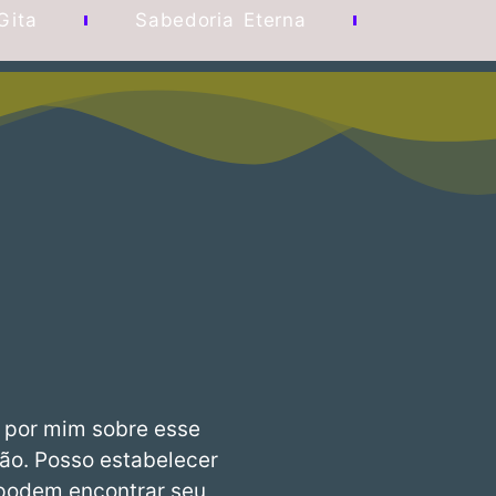
Gita
Sabedoria Eterna
to por mim sobre esse
ão. Posso estabelecer
 podem encontrar seu