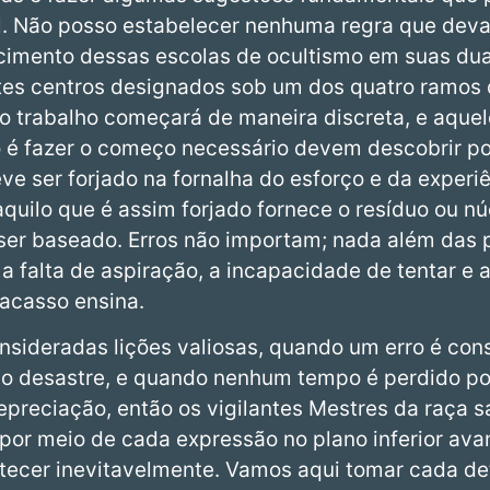
al. Não posso estabelecer nenhuma regra que deva
ecimento dessas escolas de ocultismo em suas dua
tes centros designados sob um dos quatro ramos 
o trabalho começará de maneira discreta, e aquel
 é fazer o começo necessário devem descobrir p
ve ser forjado na fornalha do esforço e da experi
quilo que é assim forjado fornece o resíduo ou nú
 ser baseado. Erros não importam; nada além das
a falta de aspiração, a incapacidade de tentar e
racasso ensina.
nsideradas lições valiosas, quando um erro é co
ta o desastre, e quando nenhum tempo é perdido p
depreciação, então os vigilantes Mestres da raça 
 por meio de cada expressão no plano inferior av
ecer inevitavelmente. Vamos aqui tomar cada de