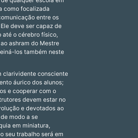
o de qualquer escola em
la como focalizada
comunicação entre os
 Ele deve ser capaz de
até o cérebro físico,
s ao ashram do Mestre
treiná-los também neste
m clarividente consciente
nto áurico dos alunos;
nos e cooperar com o
strutores devem estar no
volução e devotados ao
 de modo a se
uia em miniatura,
mo seu trabalho será em