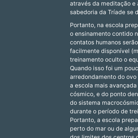
através da meditação e 
sabedoria da Tríade se d
Portanto, na escola prep
o ensinamento contido n
contatos humanos serão
facilmente disponível (m
treinamento oculto o eq
Quando isso foi um pouco
arredondamento do ovo á
a escola mais avançada e
cósmico, e do ponto den
do sistema macrocósmico
durante o período de tr
Portanto, a escola prepa
perto do mar ou de algu
dos limites dos centros