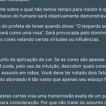
nte sobre o qual não temos tempo para insistir é qu
abaixo do humano será objetivamente demonstráv
 do profeta de Israel quando disse: “O leopardo s
scerá como uma rosa”. Será provocada pelo domíni
s cores velando certas virtudes ou influências.
nto da aplicação da cor. Se as cores são apenas
ê pode, pelo uso da intuição, descobrir quais co
 assunto em mãos. Você deve ter notado dois fa
to abordado é tão vasto que apenas seu esboço 
nestas cartas visa uma transmissão exata de um
para consideração. Por que não tratei do assunto