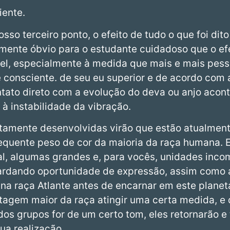
iente.
osso terceiro ponto, o efeito de tudo o que foi di
mente óbvio para o estudante cuidadoso que o ef
vel, especialmente à medida que mais e mais pes
 consciente. de seu eu superior e de acordo com a
ontato direto com a evolução do deva ou anjo acon
à instabilidade da vibração.
ltamente desenvolvidas virão que estão atualmen
equente peso de cor da maioria da raça humana. 
sal, algumas grandes e, para vocês, unidades inc
uardando oportunidade de expressão, assim como 
a raça Atlante antes de encarnar em este planet
agem maior da raça atingir uma certa medida, e
s grupos for de um certo tom, eles retornarão e 
ua realização.