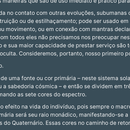
s maneiras que são de uso imediato e prático para
da no contato com outras evoluções, subumanas
struição ou de estilhaçamento; pode ser usado e
u movimento, ou em conexão com mantras declar
com todos eles não precisamos nos preocupar nest
o e sua maior capacidade de prestar serviço são
oculta. Consideremos, portanto, nosso primeiro p
o.
e uma fonte ou cor primária – neste sistema sola
 a sabedoria cósmica – e então se dividem em trê
mando as sete cores do espectro.
 efeito na vida do indivíduo, pois sempre o mac
mária será seu raio monádico, manifestando-se a 
es do Quaternário. Essas cores no caminho de reto