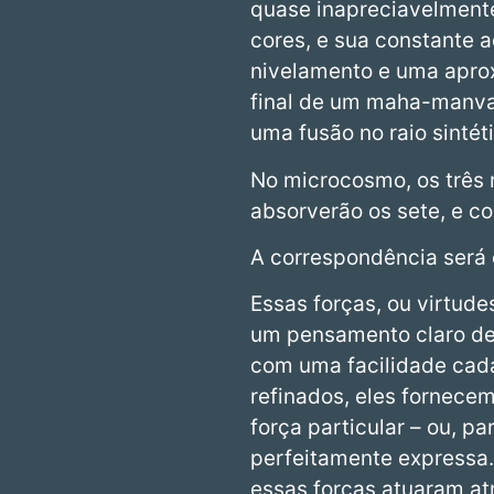
quase inapreciavelmente
cores, e sua constante a
nivelamento e uma aprox
final de um maha-manva
uma fusão no raio sintét
No microcosmo, os três
absorverão os sete, e c
A correspondência será 
Essas forças, ou virtude
um pensamento claro de
com uma facilidade cad
refinados, eles fornece
força particular – ou, pa
perfeitamente expressa.
essas forças atuaram a