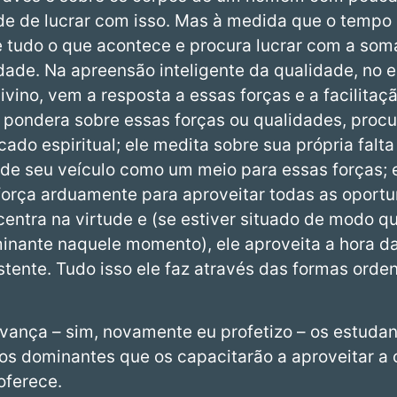
de de lucrar com isso. Mas à medida que o tempo
e tudo o que acontece e procura lucrar com a som
ade. Na apreensão inteligente da qualidade, no e
ivino, vem a resposta a essas forças e a facilitaç
pondera sobre essas forças ou qualidades, procur
ado espiritual; ele medita sobre sua própria falta
 de seu veículo como um meio para essas forças; e
sforça arduamente para aproveitar todas as oport
entra na virtude e (se estiver situado de modo qu
minante naquele momento), ele aproveita a hora d
stente. Tudo isso ele faz através das formas ord
ança – sim, novamente eu profetizo – os estudan
aios dominantes que os capacitarão a aproveitar a
oferece.