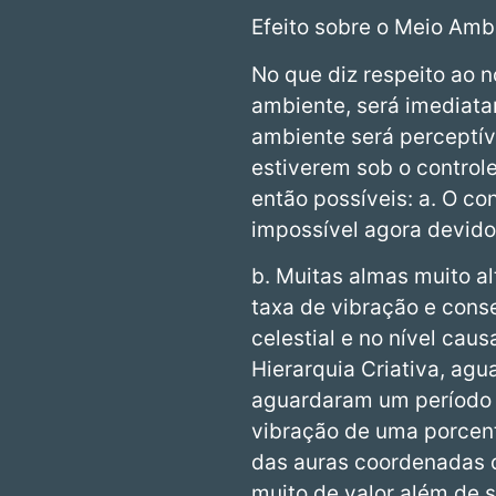
Efeito sobre o Meio Amb
No que diz respeito ao n
ambiente, será imediata
ambiente será perceptí
estiverem sob o controle
então possíveis: a. O c
impossível agora devido 
b. Muitas almas muito a
taxa de vibração e cons
celestial e no nível cau
Hierarquia Criativa, ag
aguardaram um período n
vibração de uma porcent
das auras coordenadas do
muito de valor além de s