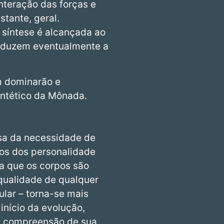
nteração das forças e
tante, geral.
 síntese é alcançada ao
onduzem eventualmente a
m dominarão e
intético da Mônada.
usa da necessidade de
os dos personalidade
a que os corpos são
qualidade de qualquer
cular – torna-se mais
início da evolução,
a compreensão de sua