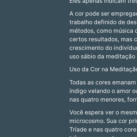
Eles apenas indicam trê
A cor pode ser emprega
trabalho definido de de
métodos, como música o
certos resultados, mas 
crescimento do indivídu
uso sábio da meditação 
Uso da Cor na Meditaçã
Todas as cores emanam d
índigo velando o amor ou
nas quatro menores, for
Você espera ver o mesmo
microcosmo. Sua cor pri
Tríade e nas quatro cor