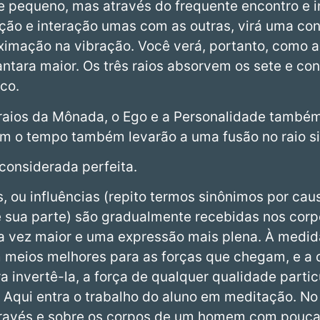
 pequeno, mas através do frequente encontro e i
ção e interação umas com as outras, virá uma cons
imação na vibração. Você verá, portanto, como a
ntara maior. Os três raios absorvem os sete e c
ico.
 raios da Mônada, o Ego e a Personalidade també
om o tempo também levarão a uma fusão no raio s
considerada perfeita.
s, ou influências (repito termos sinônimos por ca
 sua parte) são gradualmente recebidas nos corp
a vez maior e uma expressão mais plena. À medid
m meios melhores para as forças que chegam, e a 
ra invertê-la, a força de qualquer qualidade parti
 Aqui entra o trabalho do aluno em meditação. No 
través e sobre os corpos de um homem com pouc