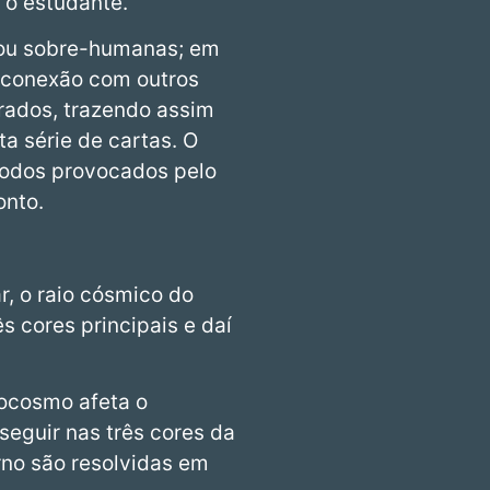
 o estudante.
 ou sobre-humanas; em
m conexão com outros
ados, trazendo assim
a série de cartas. O
 todos provocados pelo
onto.
r, o raio cósmico do
s cores principais e daí
rocosmo afeta o
seguir nas três cores da
rno são resolvidas em