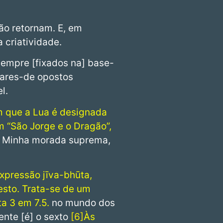
ão retornam. E, em
 criatividade.
sempre [fixados na] base-
pares-de opostos
l.
 que a Lua é designada
m “São Jorge e o Dragão”,
 a Minha morada suprema,
xpressão jīva-bhūta,
esto. Trata-se de um
a 3 em 7.5.
no mundo dos
mente [é] o sexto
6
Às