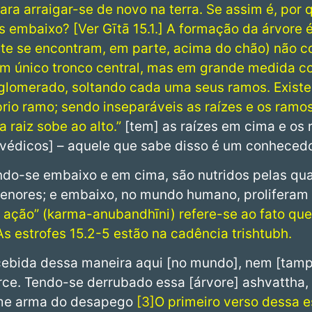
ra arraigar-se de novo na terra. Se assim é, por 
 embaixo? [Ver Gītā 15.1.] A formação da árvore é
nte se encontram, em parte, acima do chão) não 
um único tronco central, mas em grande medida 
omerado, soltando cada uma seus ramos. Existe 
prio ramo; sendo inseparáveis as raízes e os ramos
 raiz sobe ao alto.”
[tem] as raízes em cima e os
 [védicos] – aquele que sabe disso é um conheced
ndo-se embaixo e em cima, são nutridos pelas qua
enores; e embaixo, no mundo humano, proliferam a
 ação” (karma-anubandhīni) refere-se ao fato que
s estrofes 15.2-5 estão na cadência trishtubh.
cebida dessa maneira aqui [no mundo], nem [tamp
erce. Tendo-se derrubado essa [árvore] ashvattha,
rme arma do desapego
3
O primeiro verso dessa e