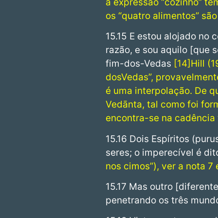
a expressão “cozinho” tem
os “quatro alimentos” são
15.15 E estou alojado no
razão, e sou aquilo [que 
fim-dos-Vedas
14
Hill (
dosVedas”, provavelmente
é uma interpolação. De q
Vedānta, tal como foi for
encontra-se na cadência 
15.16 Dois Espíritos (pur
seres; o imperecível é di
nos cimos”), ver a nota 7 
15.17 Mas outro [diferent
penetrando os três mundo