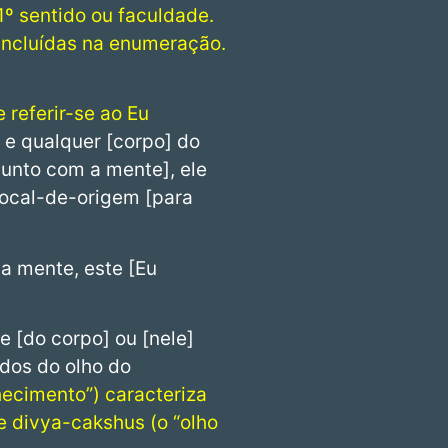
1º sentido ou faculdade.
incluídas na enumeração.
 referir-se ao Eu
 e qualquer [corpo] do
unto com a mente], ele
local-de-origem [para
 a mente, este [Eu
e [do corpo] ou [nele]
ados do olho do
ecimento”) caracteriza
 divya-cakshus (o “olho