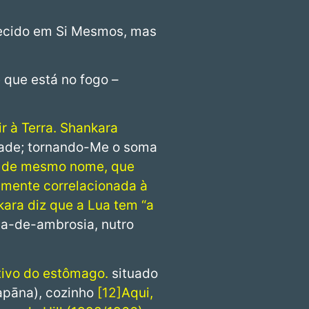
lecido em Si Mesmos, mas
e que está no fogo –
ir à Terra. Shankara
idade; tornando-Me o soma
ta de mesmo nome, que
almente correlacionada à
kara diz que a Lua tem “a
va-de-ambrosia, nutro
tivo do estômago.
situado
(apāna), cozinho
12
Aqui,