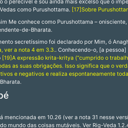
o o perecível e sou ainda mais excelso que o impe
 Vedas como Purushottama.
17
Sobre Purushottam
assim Me conhece como Purushottama – onisciente,
cendente-de-Bharata.
ento secretíssimo foi declarado por Mim, ó Ana
, ver a nota 4 em 3.3.
. Conhecendo-o, [a pessoa] s
o
19
A expressão krita-kritya (“cumprido o trabal
das as suas obrigações. Isso significa que o ver
itivos e negativos e realiza espontaneamente toda
Bharata.
pé
já mencionada em 10.26 (ver a nota 31 nesse versí
do mundo das coisas mutáveis. Ver Rig-Veda 1.2.4