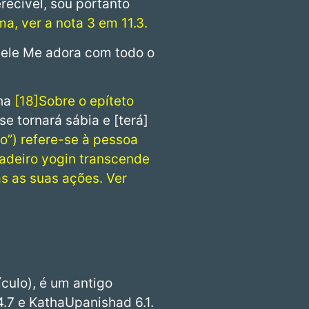
recível, sou portanto
a, ver a nota 3 em 11.3.
 ele Me adora com todo o
gha
18
Sobre o epíteto
e tornará sábia e [terá]
ho”) refere-se à pessoa
dadeiro yogin transcende
s as suas ações. Ver
culo), é um antigo
.7 e KathaUpanishad 6.1.