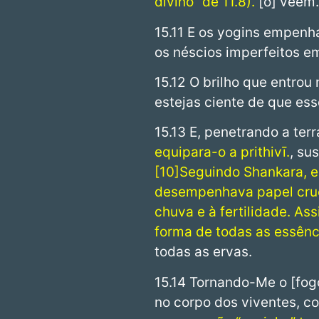
divino” de 11.8).
[o] veem.
15.11 E os yogins empen
os néscios imperfeitos e
15.12 O brilho que entrou 
estejas ciente de que ess
15.13 E, penetrando a ter
equipara-o a prithivī.
, su
10
Seguindo Shankara, e
desempenhava papel cruci
chuva e à fertilidade. As
forma de todas as essênc
todas as ervas.
15.14 Tornando-Me o [fo
no corpo dos viventes, c