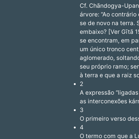
Cf. Chāndogya-Upanis
árvore: “Ao contrário
se de novo na terra. 
embaixo? [Ver Gītā 15
se encontram, em pa
um único tronco cen
aglomerado, soltando
seu próprio ramo; se
à terra e que a raiz s
2
A expressão “ligadas
as interconexões kár
3
O primeiro verso des
4
O termo com que a Lu