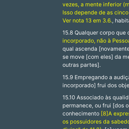
vezes, a mente inferior 
Isso depende de as cinco
Ver nota 13 em 3.6.
, habi
15.8 Qualquer corpo que 
incorporado, não à Pesso
qual ascenda [novamente
se move [com eles] da me
outras partes].
15.9 Empregando a audição
incorporado] frui dos obj
15.10 Associado às qualid
permanece, ou frui [dos o
conhecimento
8
A expre
os possuidores da sabedo