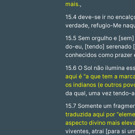
mais.
,
15.4 deve-se ir no encal
verdade, refugio-Me naque
15.5 Sem orgulho e [sem]
do-eu, [tendo] serenado 
conhecidos como prazer e 
15.6 O Sol não ilumina e
aqui é “a que tem a marc
os indianos (e outros pov
da qual, uma vez tendo-a
15.7 Somente um fragmen
traduzida aqui por “elem
aspecto divino mais elev
viventes, atrai [para si u