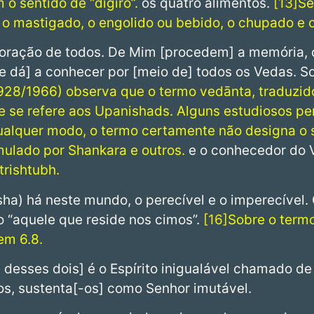
 o sentido de “digiro”.
os quatro alimentos.
13
Se
 o mastigado, o engolido ou bebido, o chupado e 
 coração de todos. De Mim [procedem] a memória,
se dá] a conhecer por [meio de] todos os Vedas. 
1928/1966) observa que o termo vedānta, traduzid
 se refere aos Upanishads. Alguns estudiosos p
ualquer modo, o termo certamente não designa o
mulado por Shankara e outros.
e o conhecedor do 
trishtubh.
usha) há neste mundo, o perecível e o imperecível.
to “aquele que reside nos cimos”.
16
Sobre o termo
em 6.8.
e desses dois] é o Espírito inigualável chamado 
s, sustenta[-os] como Senhor imutável.