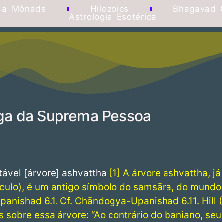
da Mônads
Hilozoics
Bhagavad 
Astrologia Esotérica
oga da Suprema Pessoa
tável [árvore] ashvattha
1
A árvore ashvattha, j
sículo), é um antigo símbolo do samsāra, do mundo
panishad 6.1. Cf. Chāndogya-Upanishad 6.11. Hill 
 sobre essa árvore: “Ao contrário do baniano, seu