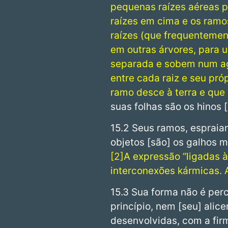
pequenas raízes aéreas pa
raízes em cima e os ramos
raízes (que frequenteme
em outras árvores, para 
separada e sobem num agl
entre cada raiz e seu pró
ramo desce à terra e que a
suas folhas são os hinos
15.2 Seus ramos, espraia
objetos [são] os galhos m
2
A expressão “ligadas à
interconexões kármicas. A
15.3 Sua forma não é per
princípio, nem [seu] alic
desenvolvidas, com a fi