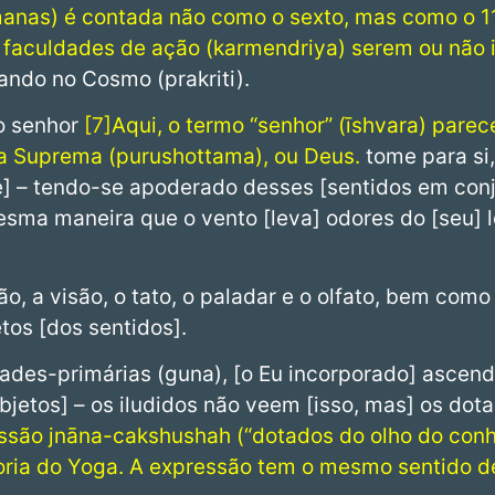
(manas) é contada não como o sexto, mas como o 1
 faculdades de ação (karmendriya) serem ou não 
tando no Cosmo (prakriti).
o senhor
7
Aqui, o termo “senhor” (īshvara) parece
a Suprema (purushottama), ou Deus.
tome para si,
] – tendo-se apoderado desses [sentidos em conj
sma maneira que o vento [leva] odores do [seu] 
, a visão, o tato, o paladar e o olfato, bem como
etos [dos sentidos].
ades-primárias (guna), [o Eu incorporado] ascend
bjetos] – os iludidos não veem [isso, mas] os dot
ssão jnāna-cakshushah (“dotados do olho do conh
ria do Yoga. A expressão tem o mesmo sentido de