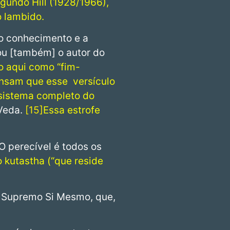
gundo Hill (1928/1966),
o lambido.
 o conhecimento e a
Sou [também] o autor do
o aqui como “fim-
ensam que esse versículo
 sistema completo do
Veda.
15
Essa estrofe
 O perecível é todos os
 kutastha (“que reside
de Supremo Si Mesmo, que,