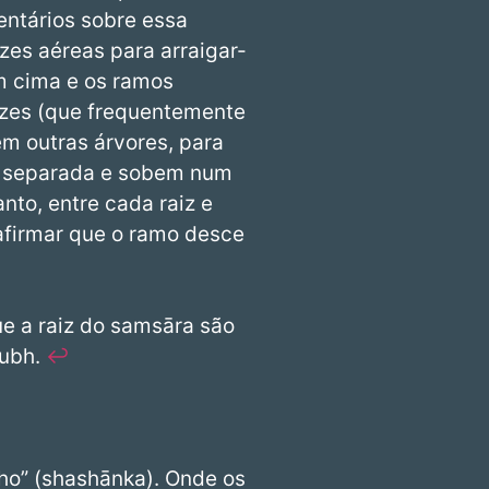
entários sobre essa
ízes aéreas para arraigar-
em cima e os ramos
aízes (que frequentemente
m outras árvores, para
a separada e sobem num
nto, entre cada raiz e
 afirmar que o ramo desce
ue a raiz do samsāra são
tubh.
↩︎
ho” (shashānka). Onde os