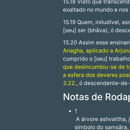
15.18 Visto que transcend
exaltado no mundo e nos
15.19 Quem, iniludível, 
[seu] ser (bhāva), ó des
15.20 Assim esse ensinam
Anagha, aplicado a Arjuna
cumprido o [seu] trabalh
que desincumbiu-se de to
a esfera dos deveres pos
3.22.
, ó descendente-de-
Notas de Roda
1
A árvore ashvattha, 
símbolo do samsāra, 