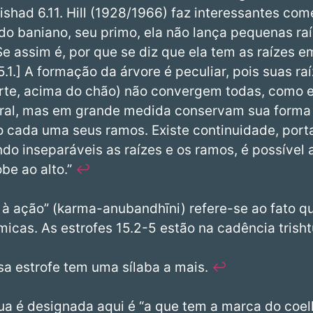
had 6.11. Hill (1928/1966) faz interessantes com
 do baniano, seu primo, ela não lança pequenas ra
Se assim é, por que se diz que ela tem as raízes 
.1.] A formação da árvore é peculiar, pois suas r
rte, acima do chão) não convergem todas, como e
tral, mas em grande medida conservam sua form
 cada uma seus ramos. Existe continuidade, porta
ndo inseparáveis as raízes e os ramos, é possível
obe ao alto.”
↩︎
 à ação” (karma-anubandhīni) refere-se ao fato q
micas. As estrofes 15.2-5 estão na cadência trish
sa estrofe tem uma sílaba a mais.
↩︎
a é designada aqui é “a que tem a marca do coel