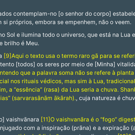
hados contemplam-no [o senhor do corpo] estabe
m si próprios, embora se empenhem, não o veem.
no Sol e ilumina todo o universo, que está na Lua 
e brilho é Meu.
ra
9
Aqui o texto usa o termo raro gā para se refer
stento [todos] os seres por meio de [Minha] vital
ntendo que a palavra soma não se refere à plan
al nos rituais védicos, mas sim à Lua, tradicion
sim, a “essência” (rasa) da Lua seria a chuva. Shan
ias” (sarvarasānām ākārah).
, cuja natureza é chu
go] vaishvānara
11
O vaishvanāra é o “fogo” diges
onjugado com a inspiração (prāna) e a expiração 