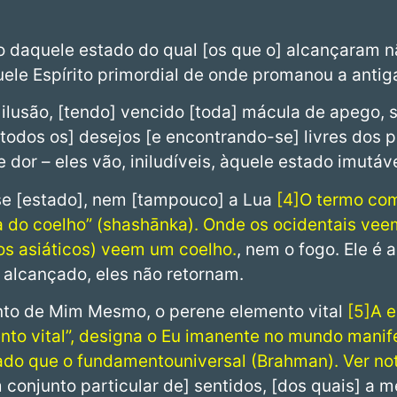
ço daquele estado do qual [os que o] alcançaram n
le Espírito primordial de onde promanou a antiga
 ilusão, [tendo] vencido [toda] mácula de apego, 
[todos os] desejos [e encontrando-se] livres dos 
dor – eles vão, iniludíveis, àquele estado imutáve
sse [estado], nem [tampouco] a Lua
4
O termo com
a do coelho” (shashānka). Onde os ocidentais vee
os asiáticos) veem um coelho.
, nem o fogo. Ele é
 alcançado, eles não retornam.
to de Mim Mesmo, o perene elemento vital
5
A e
ento vital”, designa o Eu imanente no mundo manif
ado que o fundamentouniversal (Brahman). Ver not
m conjunto particular de] sentidos, [dos quais] a 