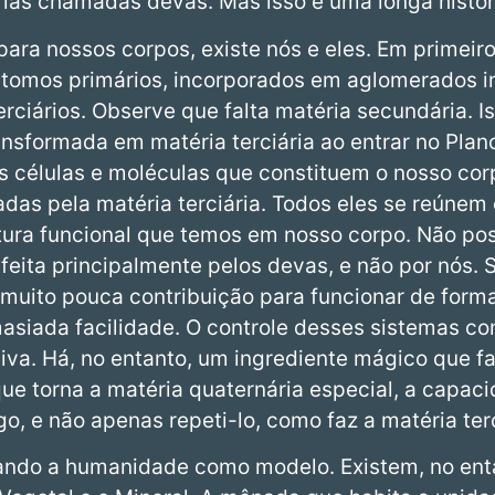
rias chamadas dévas. Mas isso é uma longa históri
 para nossos corpos, existe nós e eles. Em primeiro
átomos primários, incorporados em aglomerados 
rciários. Observe que falta matéria secundária. I
ansformada em matéria terciária ao entrar no Plan
s células e moléculas que constituem o nosso cor
adas pela matéria terciária. Todos eles se reúne
ra funcional que temos em nosso corpo. Não pos
feita principalmente pelos devas, e não por nós
muito pouca contribuição para funcionar de form
asiada facilidade. O controle desses sistemas c
iva. Há, no entanto, um ingrediente mágico que fal
que torna a matéria quaternária especial, a capaci
go, e não apenas repeti-lo, como faz a matéria terc
ando a humanidade como modelo. Existem, no entan