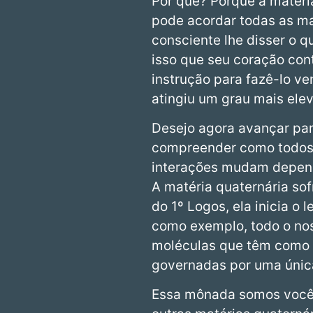
Por que? Porque a matéria
pode acordar todas as ma
consciente lhe disser o q
isso que seu coração co
instrução para fazê-lo v
atingiu um grau mais ele
Desejo agora avançar par
compreender como todos o
interações mudam depend
A matéria quaternária sof
do 1º Logos, ela inicia o
como exemplo, todo o nos
moléculas que têm como s
governadas por uma únic
Essa mônada somos você e