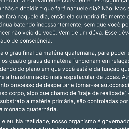
 terciária é ativamente consciente. Isso significa
nhãs e decidir o que fará naquele dia? Não. Ma
ue fará naquele dia, então ela cumprirá fielmente 
ntinua batendo incessantemente, sem que você pe
encer não veio de você. Vem de um déva. Esse d
vado de consciência.
a o grau final da matéria quaternária, para poder
s quatro graus de matéria funcionam em relação
endo do plano em que você está e da função que
re a transformação mais espetacular de todas. At
 lento processo de despertar e tornar-se autocons
so corpo, algo que chamo de ‘traje de realidade’,
ubstrato a matéria primária, são controladas por 
a mônada quaternária.
 eu. Na realidade, nosso organismo é governado