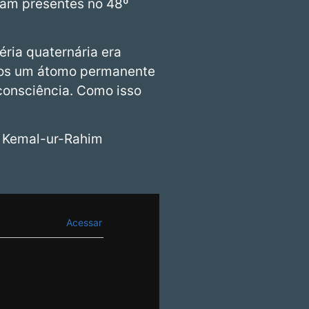
avam presentes no 48º
ria quaternária era
emos um átomo permanente
consciência. Como isso
 Kemal-ur-Rahim
Acessar