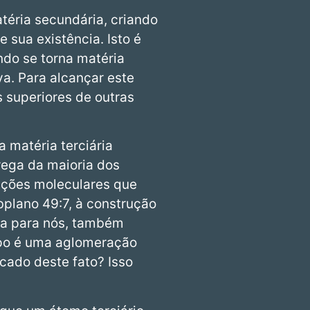
atéria secundária, criando
 sua existência. Isto é
do se torna matéria
va. Para alcançar este
s superiores de outras
 matéria terciária
rega da maioria dos
ações moleculares que
bplano 49:7, à construção
ia para nós, também
rpo é uma aglomeração
icado deste fato? Isso