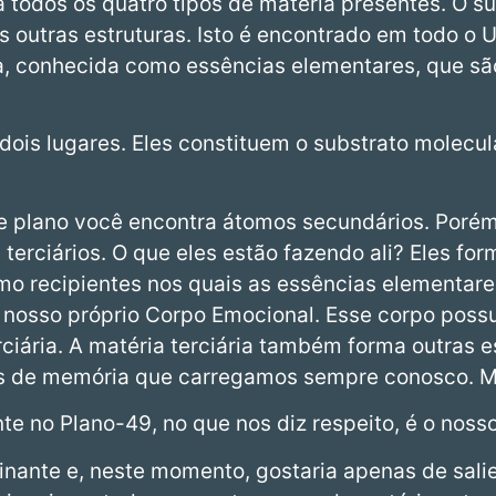
 todos os quatro tipos de matéria presentes. O su
as outras estruturas. Isto é encontrado em todo o
, conhecida como essências elementares, que são
ois lugares. Eles constituem o substrato molecul
e plano você encontra átomos secundários. Porém
erciários. O que eles estão fazendo ali? Eles fo
o recipientes nos quais as essências elementare
o nosso próprio Corpo Emocional. Esse corpo pos
rciária. A matéria terciária também forma outras 
s de memória que carregamos sempre conosco. Ma
nte no Plano-49, no que nos diz respeito, é o nos
cinante e, neste momento, gostaria apenas de sali