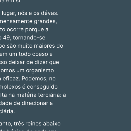
a em si.
 lugar, nós e os dévas.
imensamente grandes,
sto ocorre porque a
o 49, tornando-se
po são muito maiores do
m em um todo coeso e
so deixar de dizer que
. Somos um organismo
a eficaz. Podemos, no
omplexos é conseguido
ta na matéria terciária: a
dade de direcionar a
iária.
to, três reinos abaixo