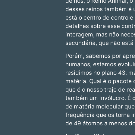
de nós, o Reino Animal, 
desses reinos também é u
está o centro de control
detalhes sobre esse contr
interagem, mas não nece
secundária, que não está
Porém, sabemos por apres
humanos, estamos evoluin
residimos no plano 43, m
matéria. Qual é o pacote
que é o nosso traje de re
também um invólucro. É 
de matéria molecular qu
frequência que os torna 
de 49 átomos a menos do 