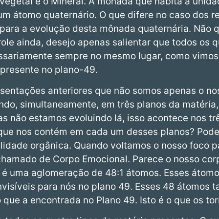
o Vegetal e o Mineral. A mônada que habita a unid
m átomo quaternário. O que difere no caso dos rei
e para a evolução desta mônada quaternária. Não 
ole ainda, desejo apenas salientar que todos os 
ssariamente sempre no mesmo lugar, como vimos
 presente no plano-49.
entações anteriores que não somos apenas o noss
do, simultaneamente, em três planos da matéria, 
as não estamos evoluindo lá, isso acontece nos tr
 que nos contém em cada um desses planos? Podem
alidade orgânica. Quando voltamos o nosso foco p
chamado de Corpo Emocional. Parece o nosso corp
e é uma aglomeração de 48:1 átomos. Esses átom
invisíveis para nós no plano 49. Esses 48 átomo
que a encontrada no Plano 49. Isto é o que os tor