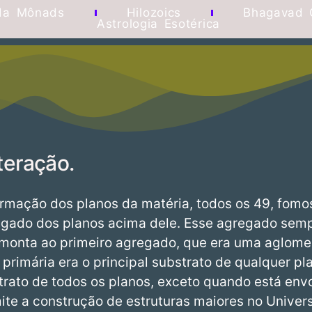
da Mônads
Hilozoics
Bhagavad 
Astrologia Esotérica
teração.
mação dos planos da matéria, todos os 49, fomo
regado dos planos acima dele. Esse agregado semp
remonta ao primeiro agregado, que era uma aglom
 primária era o principal substrato de qualquer pl
trato de todos os planos, exceto quando está envo
mite a construção de estruturas maiores no Unive