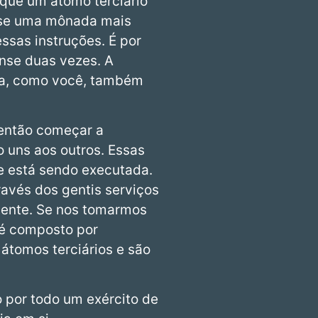
 que um átomo terciário
s se uma mônada mais
essas instruções. É por
nse duas vezes. A
éva, como você, também
 então começar a
 uns aos outros. Essas
 está sendo executada.
ravés dos gentis serviços
ciente. Se nos tomarmos
 é composto por
átomos terciários e são
 por todo um exército de