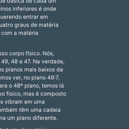
ade básica de cada um
nos inferiores é onde
querendo entrar em
quatro graus de matéria
 com a matéria
o corpo físico. Nós,
49, 48 e 47. Na verdade,
ês planos mais baixos da
os ver, no plano 49:7,
ara o 48º plano, temos lá
o físico, mas é composto
os vibram em uma
s também têm uma cadeia
na um plano diferente.