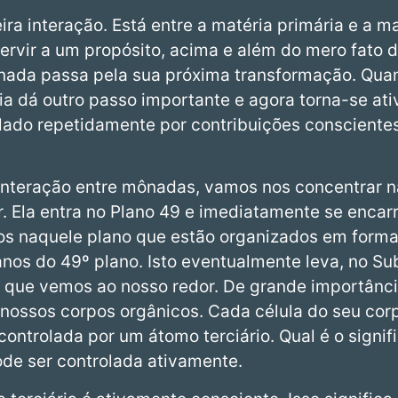
ira interação. Está entre a matéria primária e a m
rvir a um propósito, acima e além do mero fato de
ada passa pela sua próxima transformação. Quan
cia dá outro passo importante e agora torna-se ati
ulado repetidamente por contribuições consciente
interação entre mônadas, vamos nos concentrar na
r. Ela entra no Plano 49 e imediatamente se encar
s naquele plano que estão organizados em form
nos do 49º plano. Isto eventualmente leva, no Su
l que vemos ao nosso redor. De grande importânc
 nossos corpos orgânicos. Cada célula do seu co
ontrolada por um átomo terciário. Qual é o signif
ode ser controlada ativamente.