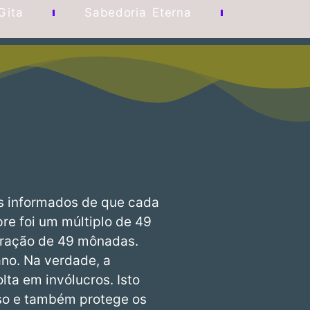
Gita
Sabedoria Eterna
s informados de que cada
re foi um múltiplo de 49
eração de 49 mônadas.
ano. Na verdade, a
lta em invólucros. Isto
rso e também protege os