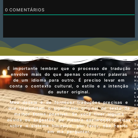
0
COMENTÁRIOS
T
É importante lembrar que o processo de tradução
o
t
envolve mais do que apenas converter palavras
d
de um idioma para outro. É preciso levar em
H
T
conta o contexto cultural, o estilo e a intenção
L
do autor original.
e
L
A
Meu desejo é de fornecer traduções precisas e
c
que transmitam o significado original do texto da
m
p
melhor forma possível. Se você tiver alguma
p
dúvida ou sugestão, ou mesmo esclarecer dúvidas
d
a
sobre o sistema hilozóico, por favor, não hesite
O
em me perguntar.
t
r