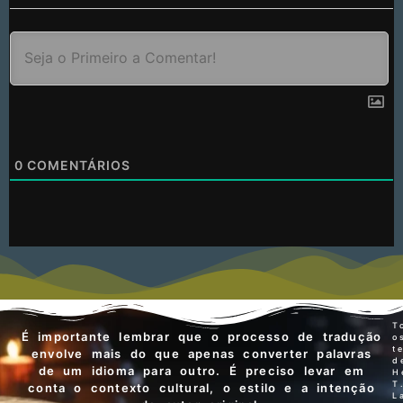
0
COMENTÁRIOS
T
É importante lembrar que o processo de tradução
o
t
envolve mais do que apenas converter palavras
d
de um idioma para outro. É preciso levar em
H
T
conta o contexto cultural, o estilo e a intenção
L