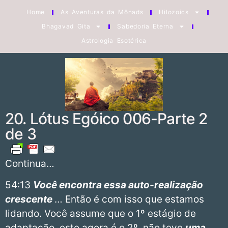
Home
As Aventuras da Mônads
Hilozoics
Bhagavad Gita
Sabedoria Eterna
Astrologia Esotérica
20. Lótus Egóico 006-Parte 2
de 3
Continua…
54:13
Você encontra essa auto-realização
crescente
… Então é com isso que estamos
lidando. Você assume que o 1º estágio de
adaptação, este agora é o 2º, não teve
uma