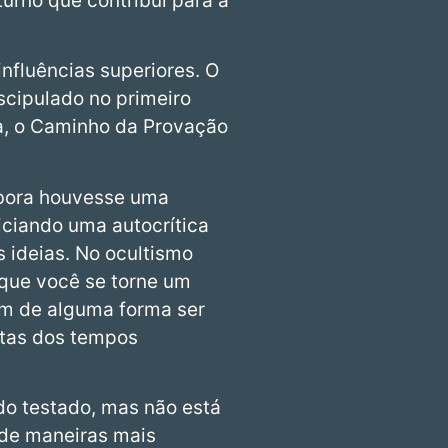
urno que contribui para a
influências superiores. O
scipulado no primeiro
va, o Caminho da Provação
embora houvesse uma
iciando uma autocrítica
s ideias. No ocultismo
 que você se torne um
em de alguma forma ser
stas dos tempos
do testado, mas não está
 de maneiras mais