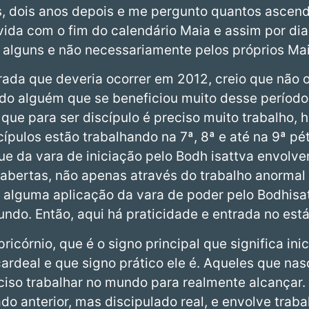
s, dois anos depois e me pergunto quantos ascen
ida com o fim do calendário Maia e assim por dian
alguns e não necessariamente pelos próprios Mai
ada que deveria ocorrer em 2012, creio que não 
do alguém que se beneficiou muito desse período
e para ser discípulo é preciso muito trabalho, há
cípulos estão trabalhando na 7ª, 8ª e até na 9ª pé
ue da vara de iniciação pelo Bodh isattva envolve
abertas, não apenas através do trabalho anormal
e alguma aplicação da vara de poder pelo Bodhisat
ndo. Então, aqui há praticidade e entrada no está
córnio, que é o signo principal que significa in
cardeal e que signo prático ele é. Aqueles que na
iso trabalhar no mundo para realmente alcançar. 
ado anterior, mas discipulado real, e envolve traba