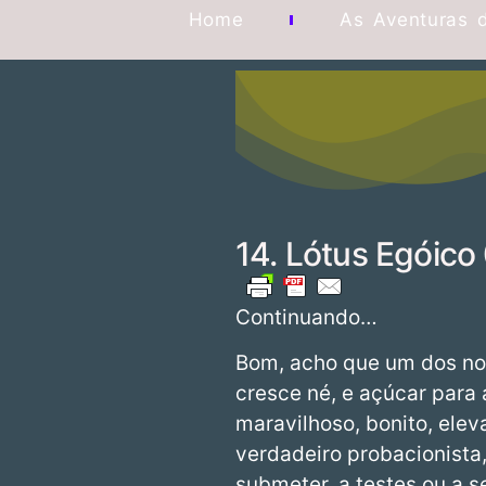
Home
As Aventuras 
14. Lótus Egóico
Continuando…
Bom, acho que um dos nos
cresce né, e açúcar para 
maravilhoso, bonito, elev
verdadeiro probacionista
submeter. a testes ou a s