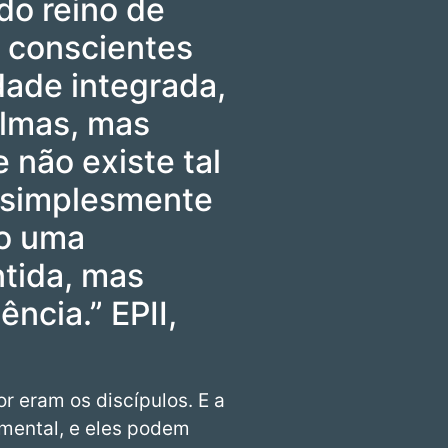
do reino de
 conscientes
dade integrada,
lmas, mas
 não existe tal
s simplesmente
mo uma
tida, mas
ncia.” EPII,
or eram os discípulos. E a
 mental, e eles podem