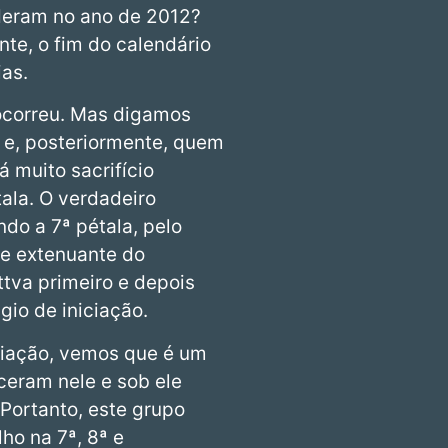
deram no ano de 2012?
te, o fim do calendário
as.
ocorreu. Mas digamos
 e, posteriormente, quem
 muito sacrifício
tala. O verdadeiro
ndo a 7ª pétala, pelo
 e extenuante do
tva primeiro e depois
gio de iniciação.
iciação, vemos que é um
sceram nele e sob ele
Portanto, este grupo
lho na 7ª, 8ª e