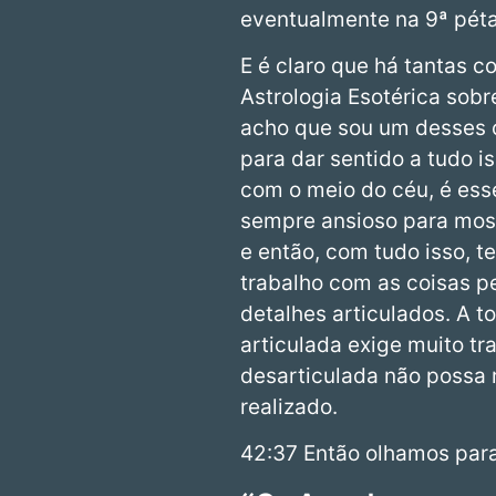
eventualmente na 9ª péta
E é claro que há tantas c
Astrologia Esotérica sob
acho que sou um desses c
para dar sentido a tudo 
com o meio do céu, é ess
sempre ansioso para most
e então, com tudo isso, t
trabalho com as coisas p
detalhes articulados. A t
articulada exige muito tr
desarticulada não possa 
realizado.
42:37 Então olhamos para