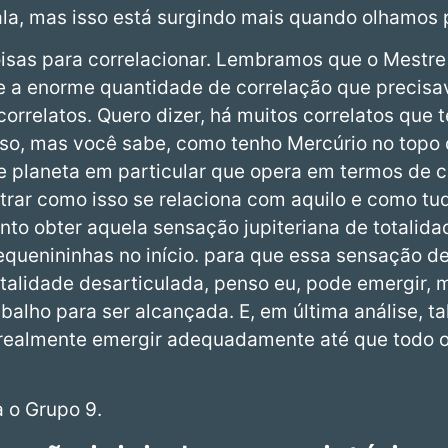
la, mas isso está surgindo mais quando olhamos 
oisas para correlacionar. Lembramos que o Mestre
re a enorme quantidade de correlação que precisav
orrelatos. Quero dizer, há muitos correlatos que 
isso, mas você sabe, como tenho Mercúrio no top
e planeta em particular que opera em termos de c
rar como isso se relaciona com aquilo e como tud
ento obter aquela sensação jupiteriana de totalid
equenininhas no início. para que essa sensação de
otalidade desarticulada, penso eu, pode emergir, 
abalho para ser alcançada. E, em última análise, 
realmente emergir adequadamente até que todo o 
 o Grupo 9.