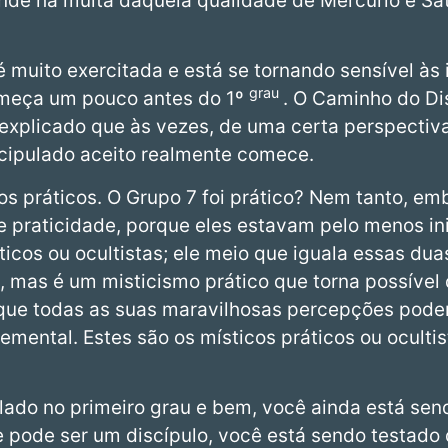
onde há muita daquela qualidade de Mercúrio e Sat
 muito exercitada e está se tornando sensível às 
grau
meça um pouco antes do 1º
. O Caminho do Di
 explicado que às vezes, de uma certa perspecti
scipulado aceito realmente comece.
cos práticos. O Grupo 7 foi prático? Nem tanto, 
 praticidade, porque eles estavam pelo menos in
áticos ou ocultistas; ele meio que iguala essas dua
, mas é um misticismo prático que torna possível
ca que todas as suas maravilhosas percepções pod
emental. Estes são os místicos práticos ou oculti
ulado no primeiro grau e bem, você ainda está sen
e pode ser um discípulo, você está sendo testado