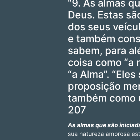
“9. As almas qu
Deus. Estas sã
dos seus veícu
e também cons
sabem, para alé
coisa como “a 
“a Alma”. “Ele
proposição men
também como um
207
As almas que são iniciad
sua natureza amorosa est