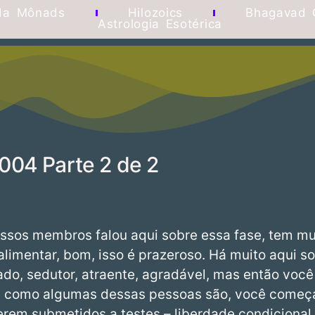
da Mônads
Hilozoics
Bhagavad 
Astrologia Esotérica
 004 Parte 2 de 2
sos membros falou aqui sobre essa fase, tem mu
alimentar, bom, isso é prazeroso. Há muito aqui so
ado, sedutor, atraente, agradável, mas então voc
, como algumas dessas pessoas são, você começar
erem submetidos a testes – liberdade condicional, 