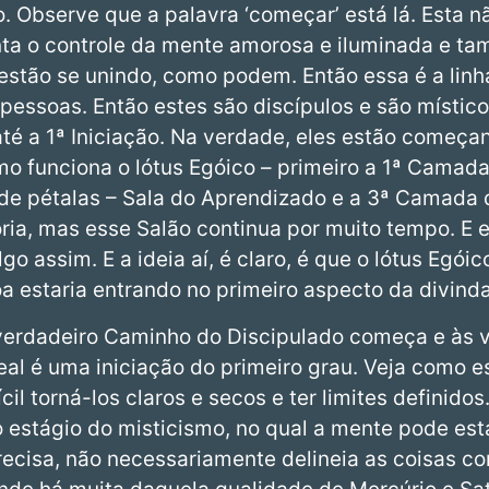
 Observe que a palavra ‘começar’ está lá. Esta n
a o controle da mente amorosa e iluminada e ta
estão se unindo, como podem. Então essa é a linha
pessoas. Então estes são discípulos e são místico
té a 1ª Iniciação. Na verdade, eles estão começan
o funciona o lótus Egóico – primeiro a 1ª Camada
de pétalas – Sala do Aprendizado e a 3ª Camada 
oria, mas esse Salão continua por muito tempo. 
algo assim. E a ideia aí, é claro, é que o lótus Egó
 estaria entrando no primeiro aspecto da divind
 verdadeiro Caminho do Discipulado começa e às 
eal é uma iniciação do primeiro grau. Veja como 
cil torná-los claros e secos e ter limites definido
 estágio do misticismo, no qual a mente pode est
ecisa, não necessariamente delineia as coisas co