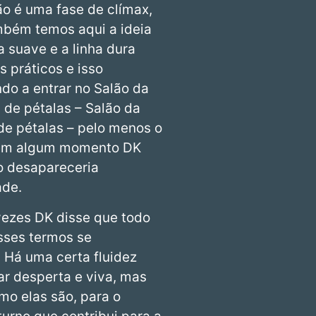
ão é uma fase de clímax,
mbém temos aqui a ideia
 suave e a linha dura
s práticos e isso
do a entrar no Salão da
 de pétalas – Salão da
de pétalas – pelo menos o
E em algum momento DK
ico desapareceria
ade.
vezes DK disse que todo
esses termos se
s. Há uma certa fluidez
ar desperta e viva, mas
mo elas são, para o