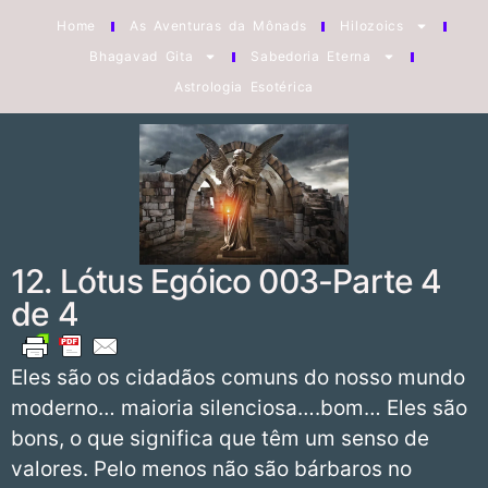
Home
As Aventuras da Mônads
Hilozoics
Bhagavad Gita
Sabedoria Eterna
Astrologia Esotérica
12. Lótus Egóico 003-Parte 4
de 4
Eles são os cidadãos comuns do nosso mundo
moderno… maioria silenciosa….bom… Eles são
bons, o que significa que têm um senso de
valores. Pelo menos não são bárbaros no